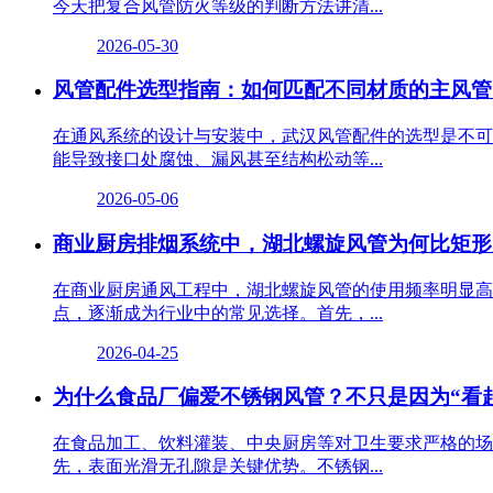
今天把复合风管防火等级的判断方法讲清...
2026-05-30
风管配件选型指南：如何匹配不同材质的主风管
在通风系统的设计与安装中，武汉风管配件的选型是不可
能导致接口处腐蚀、漏风甚至结构松动等...
2026-05-06
商业厨房排烟系统中，湖北螺旋风管为何比矩形
在商业厨房通风工程中，湖北螺旋风管的使用频率明显高
点，逐渐成为行业中的常见选择。首先，...
2026-04-25
为什么食品厂偏爱不锈钢风管？不只是因为“看
在食品加工、饮料灌装、中央厨房等对卫生要求严格的场
先，表面光滑无孔隙是关键优势。不锈钢...