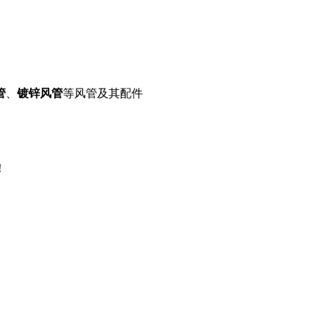
管
、
镀锌风管
等风管及其配件
！