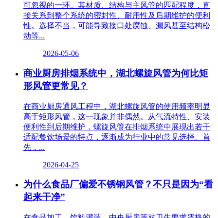
可忽视的一环。其材质、结构与主风管的匹配程度，直
接关系到整个系统的密封性、耐用性及后期维护的便利
性。选择不当，可能导致接口处腐蚀、漏风甚至结构松
动等...
2026-05-06
商业厨房排烟系统中，湖北螺旋风管为何比矩
形风管更常见？
在商业厨房通风工程中，湖北螺旋风管的使用频率明显
高于矩形风管，这一现象并非偶然。从气流特性、安装
便利性到后期维护，螺旋风管在排烟系统中展现出若干
适配餐饮场景的特点，逐渐成为行业中的常见选择。首
先，...
2026-04-25
为什么食品厂偏爱不锈钢风管？不只是因为“看
起来干净”
在食品加工、饮料灌装、中央厨房等对卫生要求严格的