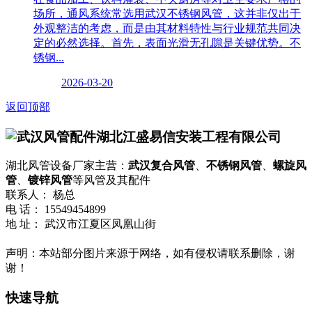
场所，通风系统常选用武汉不锈钢风管，这并非仅出于
外观整洁的考虑，而是由其材料特性与行业规范共同决
定的必然选择。首先，表面光滑无孔隙是关键优势。不
锈钢...
2026-03-20
返回顶部
湖北江盛易信安装工程有限公司
湖北风管设备厂家主营：
武汉复合风管
、
不锈钢风管
、
螺旋风
管
、
镀锌风管
等风管及其配件
联系人： 杨总
电 话： 15549454899
地 址： 武汉市江夏区凤凰山街
鄂ICP备2025131416号-1
流量统计
声明：本站部分图片来源于网络，如有侵权请联系删除，谢
谢！
快速导航