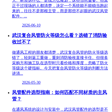
大、材质选什么、走线怎么规划，这些当然重要。但真
正干过现场的人都清楚，决定一个系统能不能稳当跑起
来的，往往不是那根主管，而是那些不起眼的武汉风管
配件。...
2026-06-10
武汉复合风管防火等级怎么看？选错了消防验
收过不了
做通风工程的朋友都清楚，武汉复合风管的防火等级选
错了，轻则返工重做，重则消防验收直接卡住。但很多
采购方和施工队在选型时只看价格和厚度，忽略了防火
等级这个硬指标。今天把复合风管防火等级的判断方法
讲清...
2026-05-30
风管配件选型指南：如何匹配不同材质的主风
管？
在通风系统的设计与安装中，武汉风管配件的选型是不